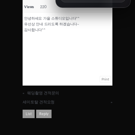
8/14 11:00
Views
220
8/15 10:00
8/16 16:00
안녕하세요 가을 스튜디오입니다^^
8/18 10:00
유선상 안내 드리도록 하겠습니다~
감사합니다^^
8/18 16:00
8/19 10:00
8/19 14:00
8/20 10:00
8/20 13:00
8/21 10:00
8/22 10:00
8/23 11:00
Print
8/25 10:00
8/25 15:00
«
웨딩촬영 견적문의
8/26 10:00
8/27 10:00
세미토탈 견적요청
»
8/30 10:00
List
Reply
SEPTEMBER
오픈예정