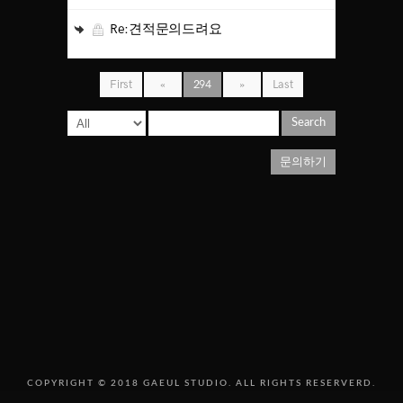
Re:견적문의드려요
First
«
294
»
Last
Search
문의하기
COPYRIGHT © 2018 GAEUL STUDIO. ALL RIGHTS RESERVERD.