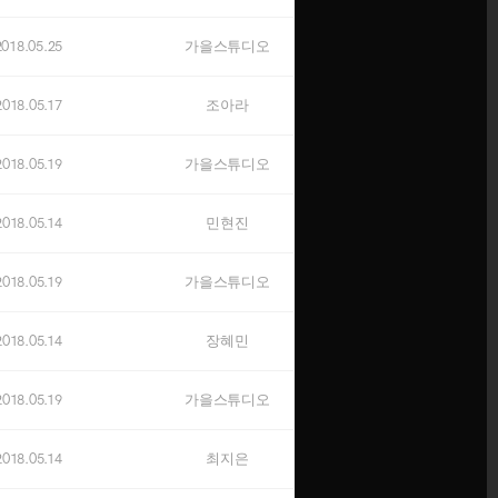
오픈예정
2018.05.25
가을스튜디오
OCTOBER
오픈예정
2018.05.17
조아라
NOVEMBER
2018.05.19
가을스튜디오
오픈예정
2018.05.14
민현진
DECEMBER
오픈예정
2018.05.19
가을스튜디오
※ 신규 계약자에 한해 적용됩니다.
2018.05.14
장혜민
→
잔여타임 상담하기
닫기
2018.05.19
가을스튜디오
2018.05.14
최지은