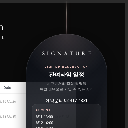
n
UL
LIMITED RESERVATION
잔여타임 일정
시그니처의 감성 촬영을
Date
Author
특별 혜택으로 만날 수 있는 시간
예약문의 02-417-4321
2018.05.26
이보라
AUGUST
2018.05.30
가을스튜디오
8/11 13:00
8/12 16:00