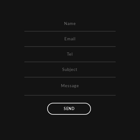
OCTOBER
오픈예정
NOVEMBER
오픈예정
DECEMBER
오픈예정
※ 신규 계약자에 한해 적용됩니다.
→
잔여타임 상담하기
닫기