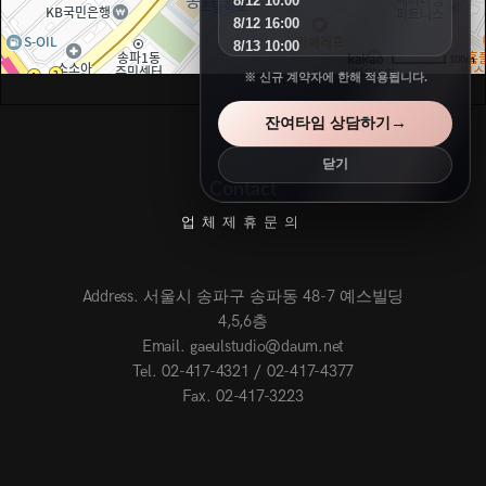
8/12 10:00
8/12 16:00
8/13 10:00
100m
8/14 13:00
※ 신규 계약자에 한해 적용됩니다.
8/15 10:00
8/16 10:00
→
잔여타임 상담하기
8/16 11:00
8/16 13:00
닫기
8/18 10:00
Contact
8/18 10:00
업체제휴문의
8/18 10:00
8/19 10:00
8/19 11:00
Address. 서울시 송파구 송파동 48-7 예스빌딩
8/20 10:00
8/20 11:00
4,5,6층
8/23 10:00
Email. gaeulstudio@daum.net
8/25 10:00
Tel. 02-417-4321 / 02-417-4377
8/26 10:00
Fax. 02-417-3223
8/27 10:00
SEPTEMBER
오픈예정