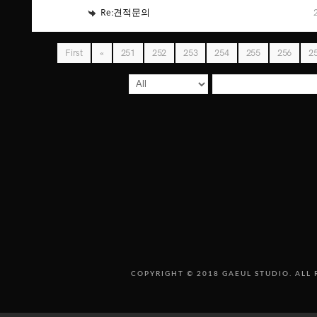
Re:견적문의
First
«
251
252
253
254
255
256
2
COPYRIGHT © 2018 GAEUL STUDIO. ALL 