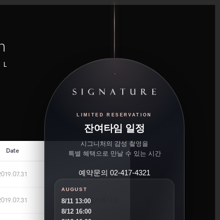
n
UL
LIMITED RESERVATION
잔여타임 일정
시그니처의 감성 촬영을
Date
Author
특별 혜택으로 만날 수 있는 시간
예약문의 02-417-4321
2019.07.31
공란희
AUGUST
2019.07.31
가을스튜디오
8/11 13:00
8/12 16:00