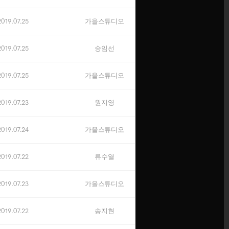
오픈예정
2019.07.25
가을스튜디오
OCTOBER
오픈예정
2019.07.25
송임선
NOVEMBER
2019.07.25
가을스튜디오
오픈예정
2019.07.23
원지영
DECEMBER
오픈예정
2019.07.24
가을스튜디오
※ 신규 계약자에 한해 적용됩니다.
2019.07.22
류수열
→
잔여타임 상담하기
닫기
2019.07.23
가을스튜디오
2019.07.22
송지현