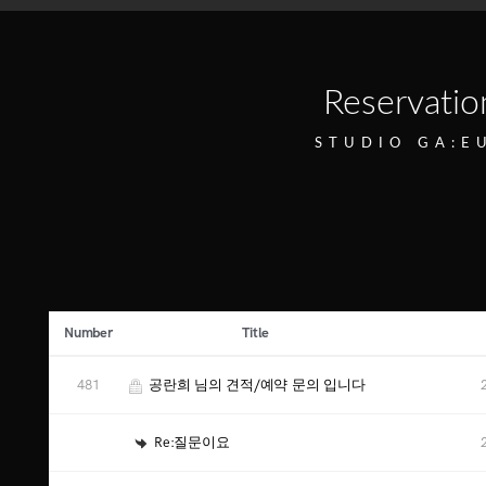
Reservatio
STUDIO GA:E
Number
Title
481
공란희 님의 견적/예약 문의 입니다
Re:질문이요